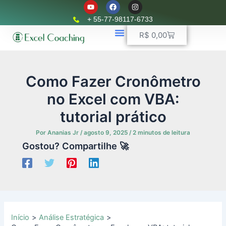
Y
F
I
Ir
o
a
n
u
c
s
para
+ 55-77-98117-6733
t
e
t
o
u
b
a
Carrinho
R$
0,00
b
o
g
conteúdo
e
o
r
k
📈 Planilhas Profissionais
🚛 Controle De Frota
💵 Controle Financeiro
☎ WhatsApp
a
m
Como Fazer Cronômetro
no Excel com VBA:
tutorial prático
Por
Ananias Jr
/
agosto 9, 2025
/
2 minutos de leitura
Gostou? Compartilhe 🚀
Início
Análise Estratégica