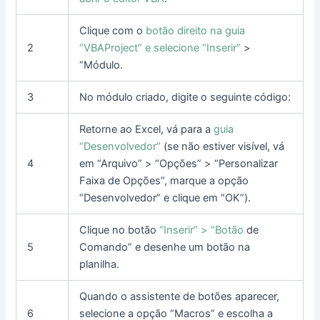
Clique com o
botão direito na guia
2
“VBAProject” e selecione “Inserir”
>
“Módulo.
3
No módulo criado, digite o seguinte código:
Retorne ao Excel, vá para a
guia
“Desenvolvedor”
(se não estiver visível, vá
4
em “Arquivo” > “Opções” > “Personalizar
Faixa de Opções”, marque a opção
“Desenvolvedor” e clique em “OK”).
Clique no botão
“Inserir” > “Botão
de
5
Comando” e desenhe um botão na
planilha.
Quando o assistente de botões aparecer,
6
selecione a opção “Macros” e escolha a