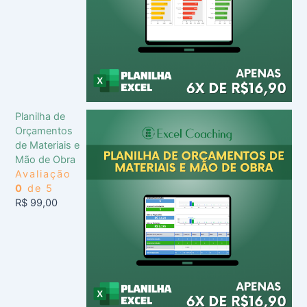
Planilha de
Orçamentos
de Materiais e
Mão de Obra
Avaliação
0
de 5
R$
99,00