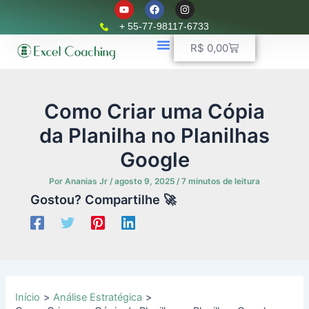
Y
F
I
Ir
o
a
n
u
c
s
para
+ 55-77-98117-6733
t
e
t
o
u
b
a
Carrinho
R$
0,00
b
o
g
conteúdo
e
o
r
k
📈 Planilhas Profissionais
🚛 Controle De Frota
💵 Controle Financeiro
☎ WhatsApp
a
m
Como Criar uma Cópia
da Planilha no Planilhas
Google
Por
Ananias Jr
/
agosto 9, 2025
/
7 minutos de leitura
Gostou? Compartilhe 🚀
Início
Análise Estratégica