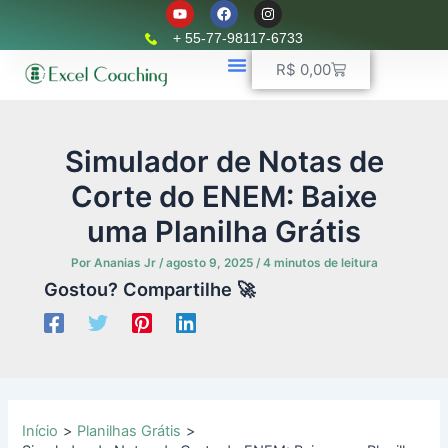
Y
F
I
Ir
o
a
n
u
c
s
para
+ 55-77-98117-6733
t
e
t
o
u
b
a
Carrinho
R$
0,00
b
o
g
conteúdo
e
o
r
k
📈 Planilhas Profissionais
🚛 Controle De Frota
💵 Controle Financeiro
☎ WhatsApp
a
m
Simulador de Notas de
Corte do ENEM: Baixe
uma Planilha Grátis
Por
Ananias Jr
/
agosto 9, 2025
/
4 minutos de leitura
Gostou? Compartilhe 🚀
Início
Planilhas Grátis