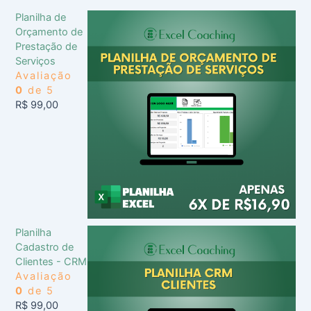
Planilha de
Orçamento de
Prestação de
Serviços
Avaliação
0
de 5
R$
99,00
Planilha
Cadastro de
Clientes - CRM
Avaliação
0
de 5
R$
99,00