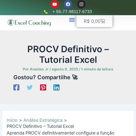
Y
F
I
Ir
o
a
n
u
c
s
para
+ 55-77-98117-6733
t
e
t
o
u
b
a
Carrinho
R$
0,00
b
o
g
conteúdo
e
o
r
k
📈 Planilhas Profissionais
🚛 Controle De Frota
💵 Controle Financeiro
☎ WhatsApp
a
m
PROCV Definitivo –
Tutorial Excel
Por
Ananias Jr
/
agosto 9, 2025
/
1 minuto de leitura
Gostou? Compartilhe 🚀
Início
Análise Estratégica
PROCV Definitivo – Tutorial Excel
Aprenda PROCV definitivamente! configure a função