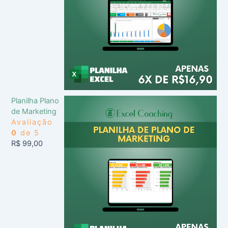
Planilha Plano
de Marketing
Avaliação
0
de 5
R$
99,00