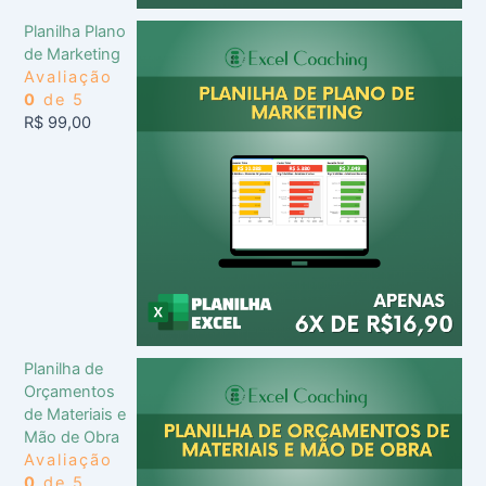
Planilha Plano
de Marketing
Avaliação
0
de 5
R$
99,00
Planilha de
Orçamentos
de Materiais e
Mão de Obra
Avaliação
0
de 5