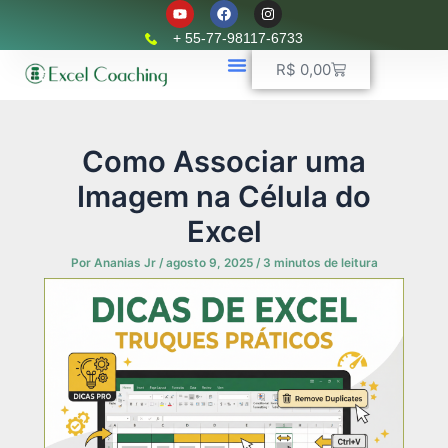
Y
F
I
Ir
o
a
n
u
c
s
para
+ 55-77-98117-6733
t
e
t
o
u
b
a
Carrinho
R$
0,00
b
o
g
conteúdo
e
o
r
k
📈 Planilhas Profissionais
🚛 Controle De Frota
💵 Controle Financeiro
☎ WhatsApp
a
m
Como Associar uma
Imagem na Célula do
Excel
Por
Ananias Jr
/
agosto 9, 2025
/
3 minutos de leitura