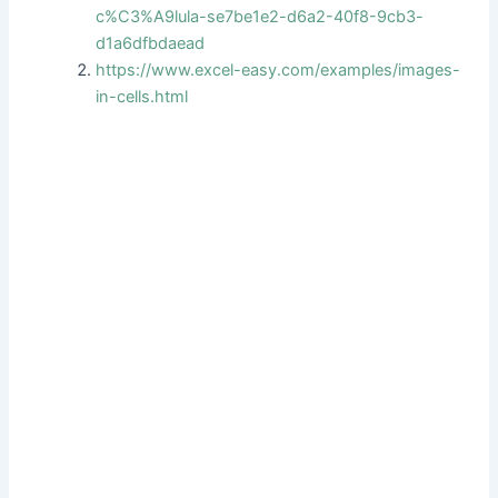
c%C3%A9lula-se7be1e2-d6a2-40f8-9cb3-
d1a6dfbdaead
https://www.excel-easy.com/examples/images-
in-cells.html