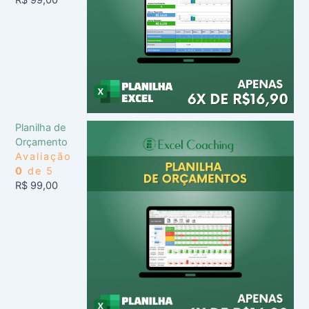
Planilha de
Orçamento
Avaliação
0
de 5
R$
99,00