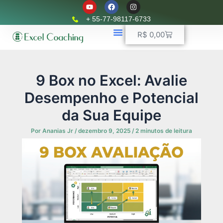
Y
F
I
Ir
o
a
n
u
c
s
para
+ 55-77-98117-6733
t
e
t
o
u
b
a
Carrinho
R$
0,00
b
o
g
conteúdo
e
o
r
k
📈 Planilhas Profissionais
🚛 Controle De Frota
💵 Controle Financeiro
☎ WhatsApp
a
m
9 Box no Excel: Avalie
Desempenho e Potencial
da Sua Equipe
Por
Ananias Jr
/
dezembro 9, 2025
/
2 minutos de leitura