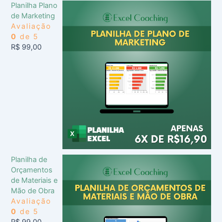
Planilha Plano
de Marketing
Avaliação
0
de 5
R$
99,00
Planilha de
Orçamentos
de Materiais e
Mão de Obra
Avaliação
0
de 5
R$
99,00