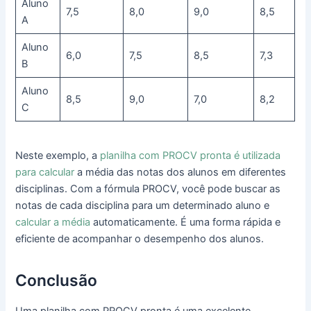
Aluno
7,5
8,0
9,0
8,5
A
Aluno
6,0
7,5
8,5
7,3
B
Aluno
8,5
9,0
7,0
8,2
C
Neste exemplo, a
planilha com PROCV pronta é utilizada
para calcular
a média das notas dos alunos em diferentes
disciplinas. Com a fórmula PROCV, você pode buscar as
notas de cada disciplina para um determinado aluno e
calcular a média
automaticamente. É uma forma rápida e
eficiente de acompanhar o desempenho dos alunos.
Conclusão
Uma planilha com PROCV pronta é uma excelente