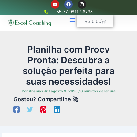
Y
F
I
Ir
o
a
n
u
c
s
para
+ 55-77-98117-6733
t
e
t
o
u
b
a
Carrinho
R$
0,00
b
o
g
conteúdo
e
o
r
k
📈 Planilhas Profissionais
🚛 Controle De Frota
💵 Controle Financeiro
☎ WhatsApp
a
m
Planilha com Procv
Pronta: Descubra a
solução perfeita para
suas necessidades!
Por
Ananias Jr
/
agosto 9, 2025
/
3 minutos de leitura
Gostou? Compartilhe 🚀