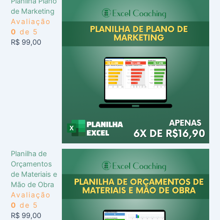
Planilha Plano
de Marketing
Avaliação
0
de 5
R$
99,00
Planilha de
Orçamentos
de Materiais e
Mão de Obra
Avaliação
0
de 5
R$
99,00