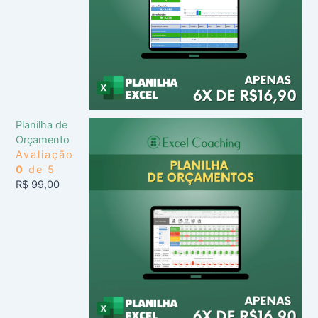
Planilha de
Orçamento
Avaliação
0
de 5
R$
99,00