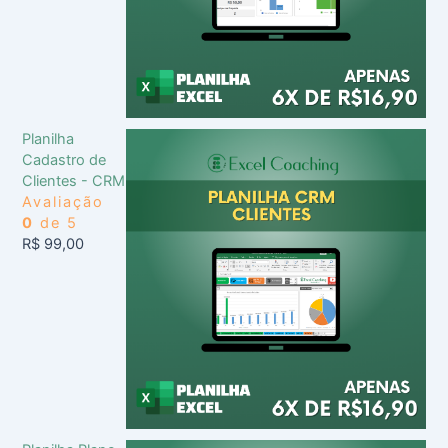
Planilha
Cadastro de
Clientes - CRM
Avaliação
0
de 5
R$
99,00