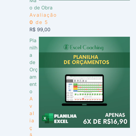
Mã
o de Obra
Avaliação
0
de 5
R$
99,00
Pla
nilh
a
de
Orç
am
ent
o
A
v
al
ia
ç
ã