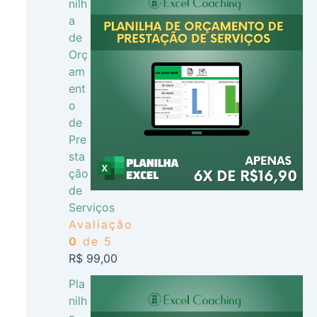
nilh
a
de
Orç
am
ent
o
de
Pre
sta
ção
de
Serviços
Avaliação
0
de 5
R$
99,00
Pla
nilh