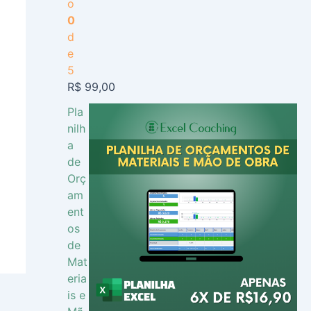
o
0
d
e
5
R$
99,00
Pla
nilh
a
de
Orç
am
ent
os
de
Mat
eria
is e