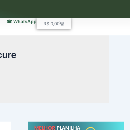
☎ WhatsApp
Carrinho
R$
0,00
cure