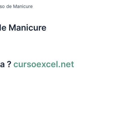
rso de Manicure
de Manicure
da ?
cursoexcel.net