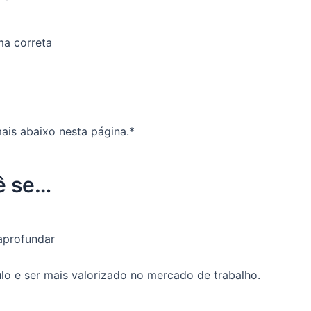
a correta
ais abaixo nesta página.*
ê se…
 aprofundar
l
ulo e ser mais valorizado no mercado de trabalho.