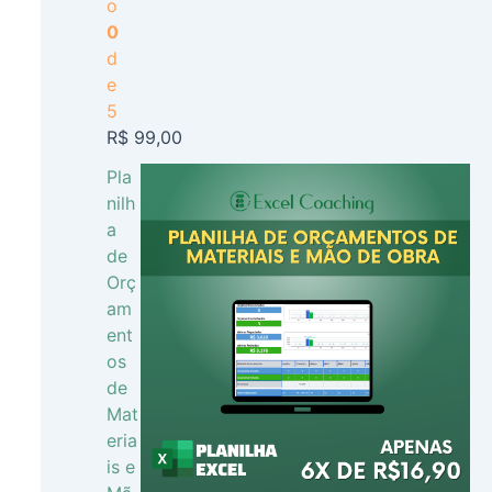
o
0
d
e
5
R$
99,00
Pla
nilh
a
de
Orç
am
ent
os
de
Mat
eria
is e