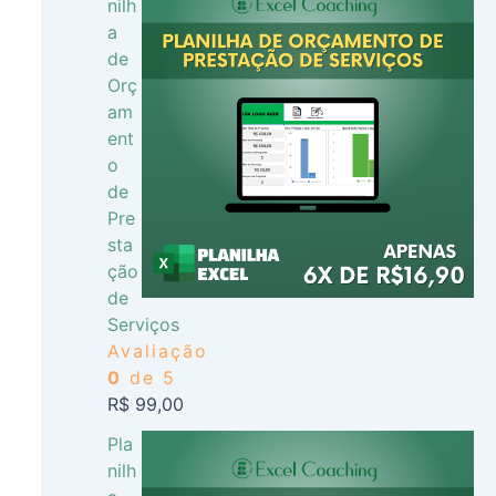
nilh
a
de
Orç
am
ent
o
de
Pre
sta
ção
de
Serviços
Avaliação
0
de 5
R$
99,00
Pla
nilh