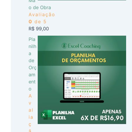
Mã
o de Obra
Avaliação
0
de 5
R$
99,00
Pla
nilh
a
de
Orç
am
ent
o
A
v
al
ia
ç
ã