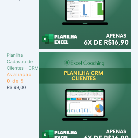
Planilha
Cadastro de
Clientes - CRM
Avaliação
0
de 5
R$
99,00