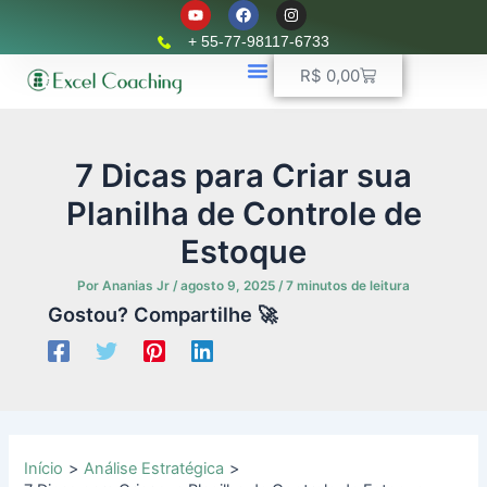
Y
F
I
Ir
o
a
n
u
c
s
para
+ 55-77-98117-6733
t
e
t
o
u
b
a
Carrinho
R$
0,00
b
o
g
conteúdo
e
o
r
k
📈 Planilhas Profissionais
🚛 Controle De Frota
💵 Controle Financeiro
☎ WhatsApp
a
m
7 Dicas para Criar sua
Planilha de Controle de
Estoque
Por
Ananias Jr
/
agosto 9, 2025
/
7 minutos de leitura
Gostou? Compartilhe 🚀
Início
Análise Estratégica