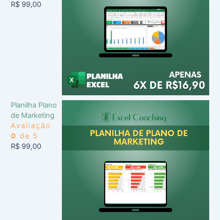
R$
99,00
Planilha Plano
de Marketing
Avaliação
0
de 5
R$
99,00