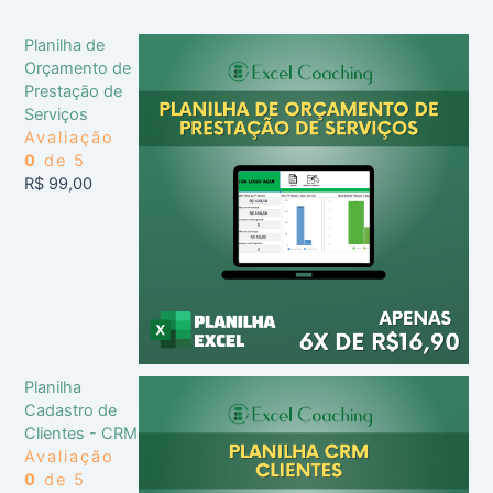
Planilha de
Orçamento de
Prestação de
Serviços
Avaliação
0
de 5
R$
99,00
Planilha
Cadastro de
Clientes - CRM
Avaliação
0
de 5