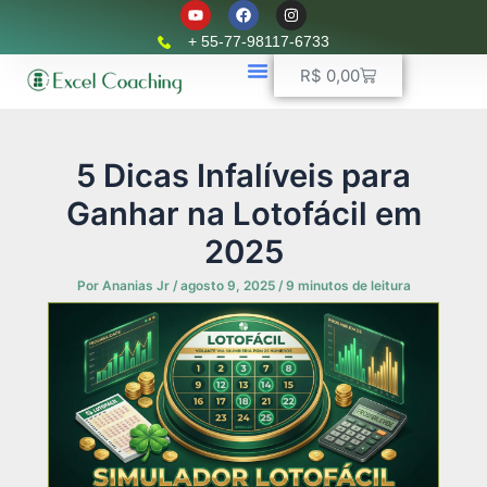
Y
F
I
Ir
o
a
n
u
c
s
para
+ 55-77-98117-6733
t
e
t
o
u
b
a
Carrinho
R$
0,00
b
o
g
conteúdo
e
o
r
k
📈 Planilhas Profissionais
🚛 Controle De Frota
💵 Controle Financeiro
☎ WhatsApp
a
m
5 Dicas Infalíveis para
Ganhar na Lotofácil em
2025
Por
Ananias Jr
/
agosto 9, 2025
/
9 minutos de leitura