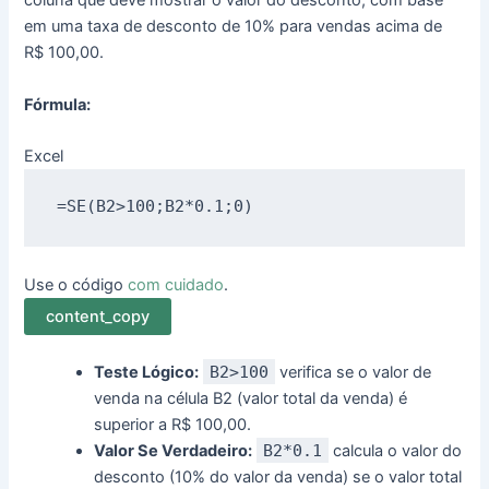
coluna que deve mostrar o valor do desconto, com base
em uma taxa de desconto de 10% para vendas acima de
R$ 100,00.
Fórmula:
Excel
=SE(
B2
>
100
;
B2
*
0.1
;
0
Use o código
com cuidado
.
content_copy
Teste Lógico:
B2>100
verifica se o valor de
venda na célula B2 (valor total da venda) é
superior a R$ 100,00.
Valor Se Verdadeiro:
B2*0.1
calcula o valor do
desconto (10% do valor da venda) se o valor total