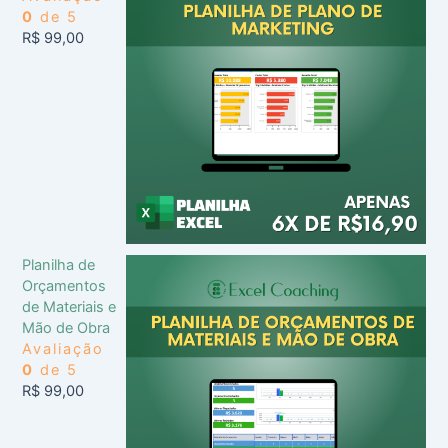
0
de 5
R$
99,00
Planilha de
Orçamentos
de Materiais e
Mão de Obra
Avaliação
0
de 5
R$
99,00