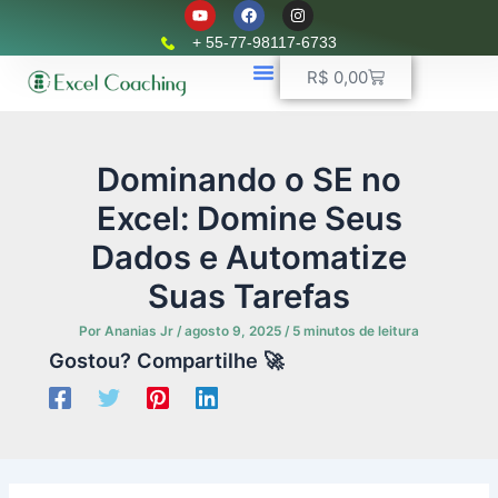
Y
F
I
Ir
o
a
n
u
c
s
para
+ 55-77-98117-6733
t
e
t
o
u
b
a
Carrinho
R$
0,00
b
o
g
conteúdo
e
o
r
k
📈 Planilhas Profissionais
🚛 Controle De Frota
💵 Controle Financeiro
☎ WhatsApp
a
m
Dominando o SE no
Excel: Domine Seus
Dados e Automatize
Suas Tarefas
Por
Ananias Jr
/
agosto 9, 2025
/
5 minutos de leitura
Gostou? Compartilhe 🚀