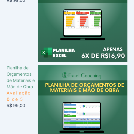
R$
99,00
Planilha de
Orçamentos
de Materiais e
Mão de Obra
Avaliação
0
de 5
R$
99,00