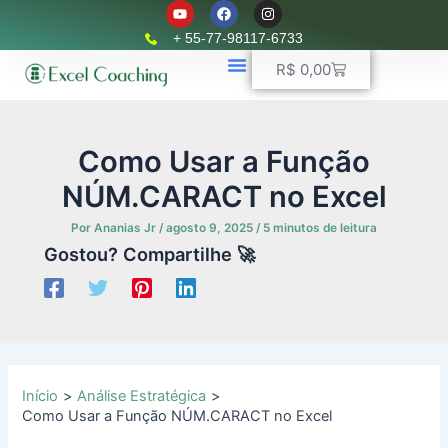
Y
F
I
Ir
o
a
n
u
c
s
para
+ 55-77-98117-6733
t
e
t
o
u
b
a
Carrinho
R$
0,00
b
o
g
conteúdo
e
o
r
k
📈 Planilhas Profissionais
🚛 Controle De Frota
💵 Controle Financeiro
☎ WhatsApp
a
m
Como Usar a Função
NÚM.CARACT no Excel
Por
Ananias Jr
/
agosto 9, 2025
/
5 minutos de leitura
Gostou? Compartilhe 🚀
Início
Análise Estratégica
Como Usar a Função NÚM.CARACT no Excel