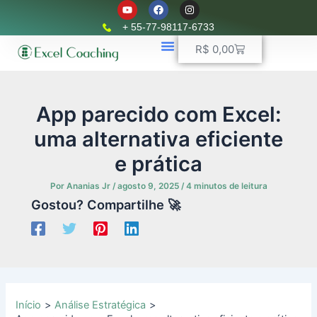
Y
F
I
Ir
o
a
n
u
c
s
para
+ 55-77-98117-6733
t
e
t
o
u
b
a
Carrinho
R$
0,00
b
o
g
conteúdo
e
o
r
k
📈 Planilhas Profissionais
🚛 Controle De Frota
💵 Controle Financeiro
☎ WhatsApp
a
m
App parecido com Excel:
uma alternativa eficiente
e prática
Por
Ananias Jr
/
agosto 9, 2025
/
4 minutos de leitura
Gostou? Compartilhe 🚀
Início
Análise Estratégica