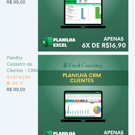
R$
99,00
Planilha
Cadastro de
Clientes - CRM
Avaliação
0
de 5
R$
99,00