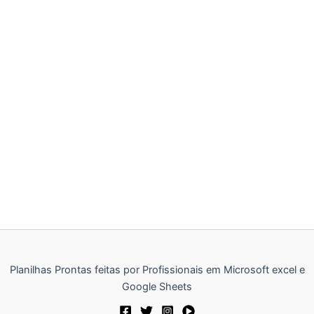
Planilha Controle
Financeiro para
Igreja
R$
99,00
Planilhas Prontas feitas por Profissionais em Microsoft excel e
Google Sheets